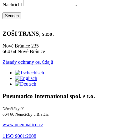
Nachricht
Senden
ZOŠI TRANS, s.r.o.
Nové Bránice 235
664 64 Nové Bránice
Zásady ochrany os. údajů
Pneumatico International spol. s r.o.
Němčičky 91
664 66 Němčičky u Bratčic
www.pneumatico.cz

ISO 9001:2008