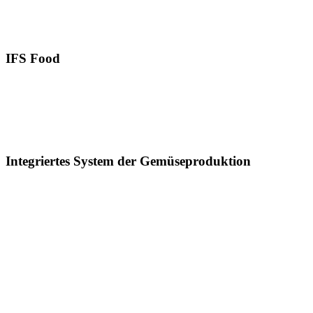
T
IFS Food
T
T
Integriertes System der Gemüseproduktion
T
T
T
T