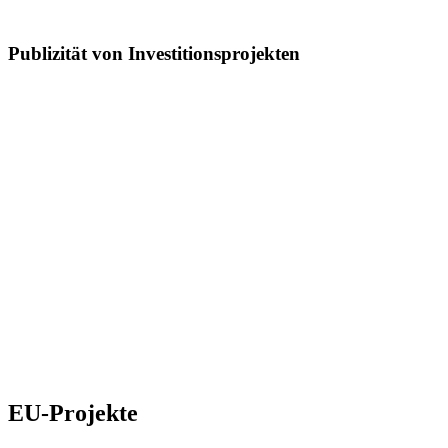
Publizität von Investitionsprojekten
T
T
T
T
T
T
EU-Projekte