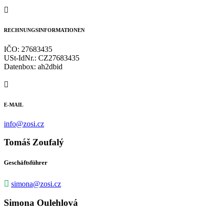

RECHNUNGSINFORMATIONEN
IČO:
27683435
USt-IdNr.: CZ27683435
Datenbox: ah2dbid

E-MAIL
info@zosi.cz
Tomáš Zoufalý
Geschäftsführer

simona@zosi.cz
Simona Oulehlová