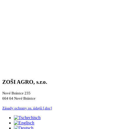
T
T
T
T
ZOŠI AGRO, s.r.o.
Nové Bránice 235
664 64 Nové Bránice
Zásady ochrany os. údajů [.doc]