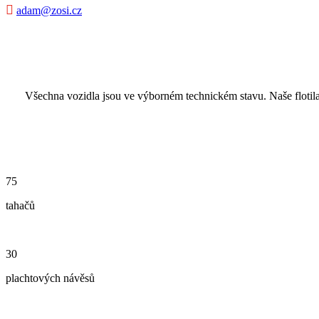

adam@zosi.cz
Všechna vozidla jsou ve výborném technickém stavu. Naše floti
75
tahačů
30
plachtových
návěsů