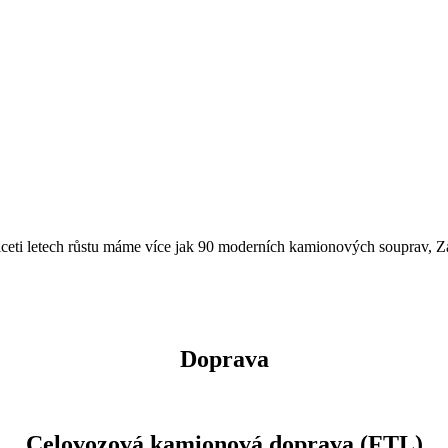
 třiceti letech růstu máme více jak 90 moderních kamionových souprav
Doprava
Celovozová kamionová doprava (FTL)